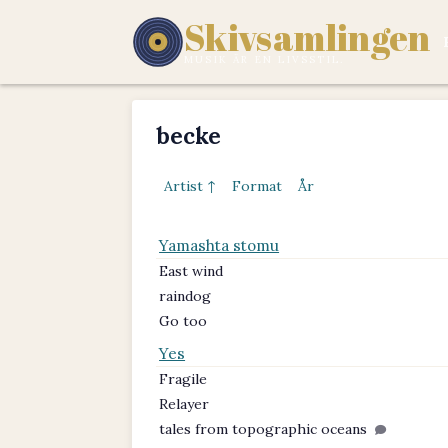
Skivsamlingen
MUSIK ÄR EN LIVSSTIL.
becke
Artist ↑
Format
År
Yamashta stomu
East wind
raindog
Go too
Yes
Fragile
Relayer
tales from topographic oceans