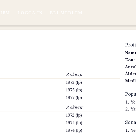
HEM
LOGGA IN
BLI MEDLEM
Profi
Namn
Kön:
Antal
Ålder
3 skivor
Medl
1973 (lp)
1975 (lp)
Popu
1977 (lp)
Ye
8 skivor
Ya
1972 (lp)
Sena
1974 (lp)
1974 (lp)
Ye