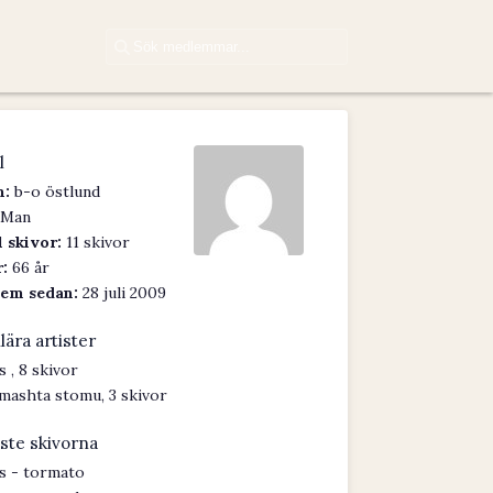
l
:
b-o östlund
Man
 skivor:
11 skivor
:
66 år
em sedan:
28 juli 2009
lära artister
s , 8 skivor
mashta stomu, 3 skivor
ste skivorna
s - tormato