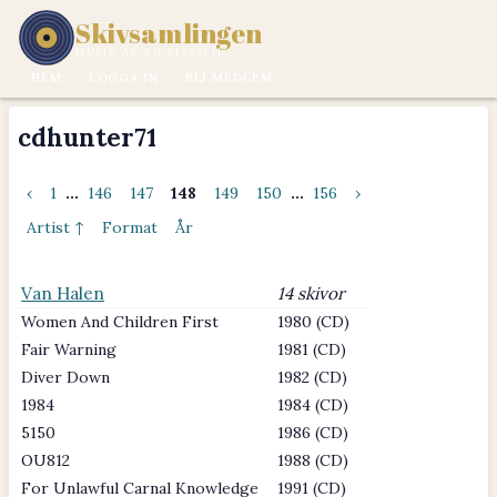
Skivsamlingen
MUSIK ÄR EN LIVSSTIL.
HEM
LOGGA IN
BLI MEDLEM
cdhunter71
‹
1
...
146
147
148
149
150
...
156
›
Artist ↑
Format
År
Van Halen
14 skivor
Women And Children First
1980 (CD)
Fair Warning
1981 (CD)
Diver Down
1982 (CD)
1984
1984 (CD)
5150
1986 (CD)
OU812
1988 (CD)
For Unlawful Carnal Knowledge
1991 (CD)