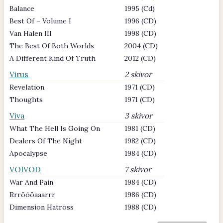
Balance
1995 (Cd)
Best Of – Volume I
1996 (CD)
Van Halen III
1998 (CD)
The Best Of Both Worlds
2004 (CD)
A Different Kind Of Truth
2012 (CD)
Virus
2 skivor
Revelation
1971 (CD)
Thoughts
1971 (CD)
Viva
3 skivor
What The Hell Is Going On
1981 (CD)
Dealers Of The Night
1982 (CD)
Apocalypse
1984 (CD)
VOIVOD
7 skivor
War And Pain
1984 (CD)
Rrröööaaarrr
1986 (CD)
Dimension Hatröss
1988 (CD)