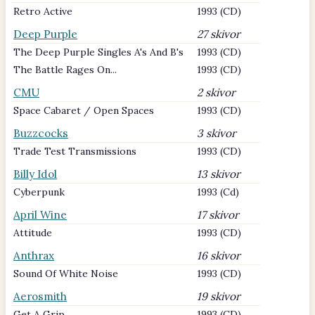
Retro Active
1993 (CD)
Deep Purple
27 skivor
The Deep Purple Singles A's And B's
1993 (CD)
The Battle Rages On...
1993 (CD)
CMU
2 skivor
Space Cabaret / Open Spaces
1993 (CD)
Buzzcocks
3 skivor
Trade Test Transmissions
1993 (CD)
Billy Idol
13 skivor
Cyberpunk
1993 (Cd)
April Wine
17 skivor
Attitude
1993 (CD)
Anthrax
16 skivor
Sound Of White Noise
1993 (CD)
Aerosmith
19 skivor
Get A Grip
1993 (CD)