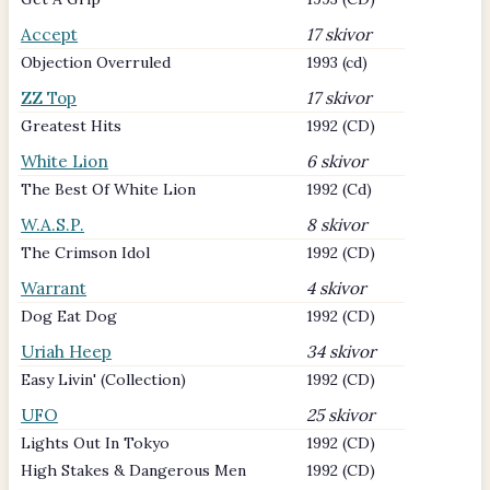
Accept
17 skivor
Objection Overruled
1993 (cd)
ZZ Top
17 skivor
Greatest Hits
1992 (CD)
White Lion
6 skivor
The Best Of White Lion
1992 (Cd)
W.A.S.P.
8 skivor
The Crimson Idol
1992 (CD)
Warrant
4 skivor
Dog Eat Dog
1992 (CD)
Uriah Heep
34 skivor
Easy Livin' (Collection)
1992 (CD)
UFO
25 skivor
Lights Out In Tokyo
1992 (CD)
High Stakes & Dangerous Men
1992 (CD)