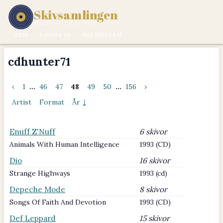
Skivsamlingen
MUSIK ÄR EN LIVSSTIL.
HEM
LOGGA IN
BLI MEDLEM
cdhunter71
‹
1
...
46
47
48
49
50
...
156
›
Artist
Format
År ↓
Enuff Z'Nuff
6 skivor
Animals With Human Intelligence
1993 (CD)
Dio
16 skivor
Strange Highways
1993 (cd)
Depeche Mode
8 skivor
Songs Of Faith And Devotion
1993 (CD)
Def Leppard
15 skivor