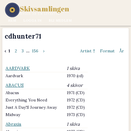
Skivsamlingen
MUSIK ÄR EN LIVSSTIL.
HEM
LOGGA IN
BLI MEDLEM
cdhunter71
‹
1
2
3
...
156
›
Artist ↑
Format
År
AARDVARK
1 skiva
Aardvark
1970 (cd)
ABACUS
4 skivor
Abacus
1971 (CD)
Everything You Need
1972 (CD)
Just A Day'S Journey Away
1972 (CD)
Midway
1973 (CD)
Abraxis
1 skiva