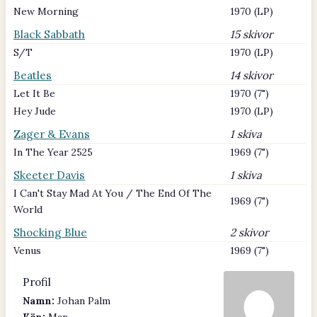
New Morning
1970 (LP)
Black Sabbath
15 skivor
S/T
1970 (LP)
Beatles
14 skivor
Let It Be
1970 (7")
Hey Jude
1970 (LP)
Zager & Evans
1 skiva
In The Year 2525
1969 (7")
Skeeter Davis
1 skiva
I Can't Stay Mad At You / The End Of The
1969 (7")
World
Shocking Blue
2 skivor
Venus
1969 (7")
Profil
Namn:
Johan Palm