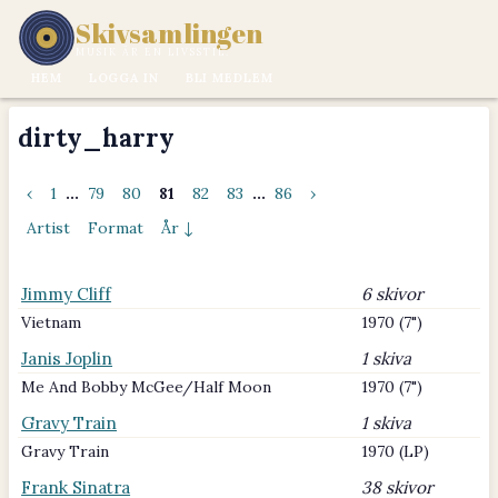
Skivsamlingen
MUSIK ÄR EN LIVSSTIL.
HEM
LOGGA IN
BLI MEDLEM
dirty_harry
‹
1
...
79
80
81
82
83
...
86
›
Artist
Format
År ↓
Jimmy Cliff
6 skivor
Vietnam
1970 (7")
Janis Joplin
1 skiva
Me And Bobby McGee/Half Moon
1970 (7")
Gravy Train
1 skiva
Gravy Train
1970 (LP)
Frank Sinatra
38 skivor