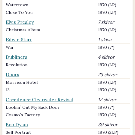
Watertown
1970 (LP)
Close To You
1970 (LP)
Elvis Presley
7 skivor
Christmas Album
1970 (LP)
Edwin Starr
1 skiva
War
1970 (7")
Dubliners
4 skivor
Revolution
1970 (LP)
Doors
23 skivor
Morrison Hotel
1970 (LP)
13
1970 (LP)
Creedence Clearwater Revival
12 skivor
Lookin´ Out My Back Door
1970 (7")
Cosmo´s Factory
1970 (LP)
Bob Dylan
39 skivor
Self Portrait
1970 (2LP)