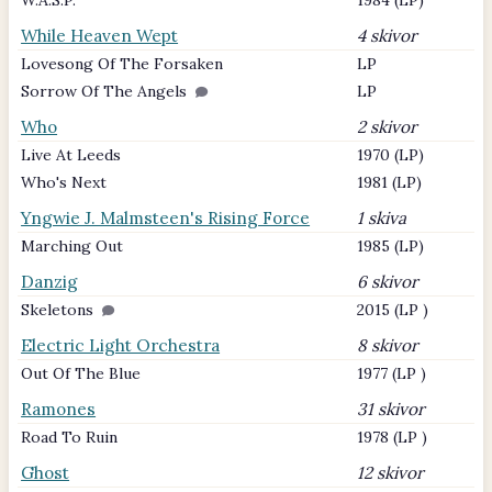
W.A.S.P.
1984 (LP)
While Heaven Wept
4 skivor
Lovesong Of The Forsaken
LP
Sorrow Of The Angels
LP
Who
2 skivor
Live At Leeds
1970 (LP)
Who's Next
1981 (LP)
Yngwie J. Malmsteen's Rising Force
1 skiva
Marching Out
1985 (LP)
Danzig
6 skivor
Skeletons
2015 (LP )
Electric Light Orchestra
8 skivor
Out Of The Blue
1977 (LP )
Ramones
31 skivor
Road To Ruin
1978 (LP )
Ghost
12 skivor