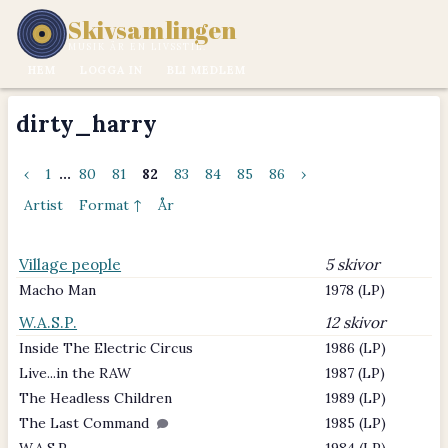
Skivsamlingen
MUSIK ÄR EN LIVSSTIL.
HEM
LOGGA IN
BLI MEDLEM
dirty_harry
‹
1
...
80
81
82
83
84
85
86
›
Artist
Format ↑
År
Village people
5 skivor
Macho Man
1978 (LP)
W.A.S.P.
12 skivor
Inside The Electric Circus
1986 (LP)
Live...in the RAW
1987 (LP)
The Headless Children
1989 (LP)
The Last Command
1985 (LP)