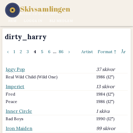
Skivsamlingen
MUSIK ÄR EN LIVSSTIL.
HEM
LOGGA IN
BLI MEDLEM
dirty_harry
‹
1
2
3
4
5
6
...
86
›
Artist
Format ↑
År
Iggy Pop
37 skivor
Real Wild Child (Wild One)
1986 (12")
Imperiet
13 skivor
Fred
1984 (12")
Peace
1986 (12")
Inner Circle
1 skiva
Bad Boys
1990 (12")
Iron Maiden
99 skivor