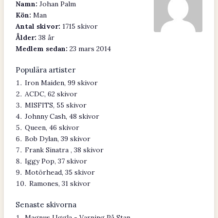
Namn:
Johan Palm
Kön:
Man
Antal skivor:
1715 skivor
Ålder:
38 år
Medlem sedan:
23 mars 2014
Populära artister
Iron Maiden, 99 skivor
ACDC, 62 skivor
MISFITS, 55 skivor
Johnny Cash, 48 skivor
Queen, 46 skivor
Bob Dylan, 39 skivor
Frank Sinatra , 38 skivor
Iggy Pop, 37 skivor
Motörhead, 35 skivor
Ramones, 31 skivor
Senaste skivorna
Magnus Uggla - Varning På Stan