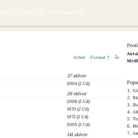
HEM
LOGGA IN
BLI MEDLEM
Profi
Antal
Artist
Format ↑
År
Medl
37 skivor
Popu
2004 (2 Cd)
VA
26 skivor
Bl
2008 (2 Cd)
St
1970 (2 Cd)
Al
1973 (2 Cd)
Te
2005 (2 Cd)
Mo
An
141 skivor