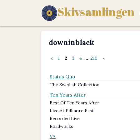
Skivsamlingen
MUSIK ÄR EN LIVSSTIL.
downinblack
‹
1
2
3
4
...
210
›
Status Quo
The Swedish Collection
Ten Years After
Best Of Ten Years After
Live At Fillmore East
Recorded Live
Roadworks
VA