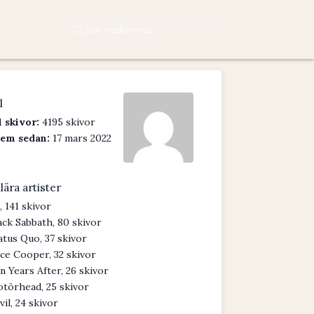
l
 skivor:
4195 skivor
em sedan:
17 mars 2022
lära artister
, 141 skivor
ack Sabbath, 80 skivor
atus Quo, 37 skivor
ice Cooper, 32 skivor
n Years After, 26 skivor
törhead, 25 skivor
vil, 24 skivor