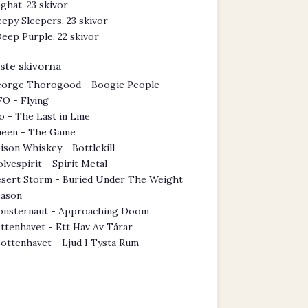
ghat, 23 skivor
eepy Sleepers, 23 skivor
eep Purple, 22 skivor
ste skivorna
orge Thorogood - Boogie People
O - Flying
o - The Last in Line
een - The Game
ison Whiskey - Bottlekill
lvespirit - Spirit Metal
sert Storm - Buried Under The Weight
eason
nsternaut - Approaching Doom
ttenhavet - Ett Hav Av Tårar
ottenhavet - Ljud I Tysta Rum