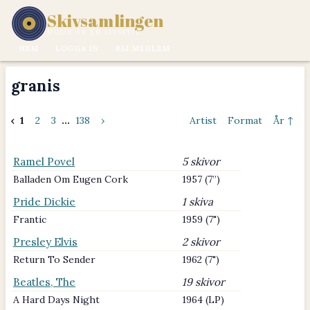
Skivsamlingen
MUSIK ÄR EN LIVSSTIL.
HEM
LOGGA IN
BLI MEDLEM
granis
‹
1
2
3
...
138
›
Artist
Format
År ↑
Ramel Povel
5 skivor
Balladen Om Eugen Cork
1957 (7”)
Pride Dickie
1 skiva
Frantic
1959 (7")
Presley Elvis
2 skivor
Return To Sender
1962 (7")
Beatles, The
19 skivor
A Hard Days Night
1964 (LP)