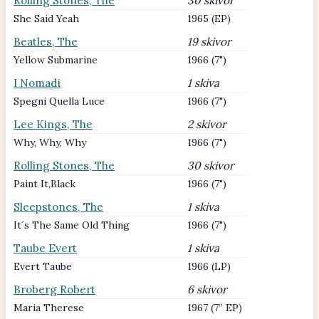
Rolling Stones, The
30 skivor
She Said Yeah
1965 (EP)
Beatles, The
19 skivor
Yellow Submarine
1966 (7")
I Nomadi
1 skiva
Spegni Quella Luce
1966 (7")
Lee Kings, The
2 skivor
Why, Why, Why
1966 (7")
Rolling Stones, The
30 skivor
Paint It,Black
1966 (7")
Sleepstones, The
1 skiva
It´s The Same Old Thing
1966 (7")
Taube Evert
1 skiva
Evert Taube
1966 (LP)
Broberg Robert
6 skivor
Maria Therese
1967 (7” EP)