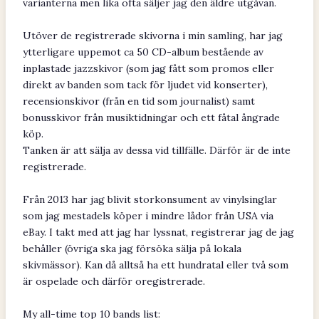
varianterna men lika ofta säljer jag den äldre utgåvan.
Utöver de registrerade skivorna i min samling, har jag
ytterligare uppemot ca 50 CD-album bestående av
inplastade jazzskivor (som jag fått som promos eller
direkt av banden som tack för ljudet vid konserter),
recensionskivor (från en tid som journalist) samt
bonusskivor från musiktidningar och ett fåtal ångrade
köp.
Tanken är att sälja av dessa vid tillfälle. Därför är de inte
registrerade.
Från 2013 har jag blivit storkonsument av vinylsinglar
som jag mestadels köper i mindre lådor från USA via
eBay. I takt med att jag har lyssnat, registrerar jag de jag
behåller (övriga ska jag försöka sälja på lokala
skivmässor). Kan då alltså ha ett hundratal eller två som
är ospelade och därför oregistrerade.
My all-time top 10 bands list: