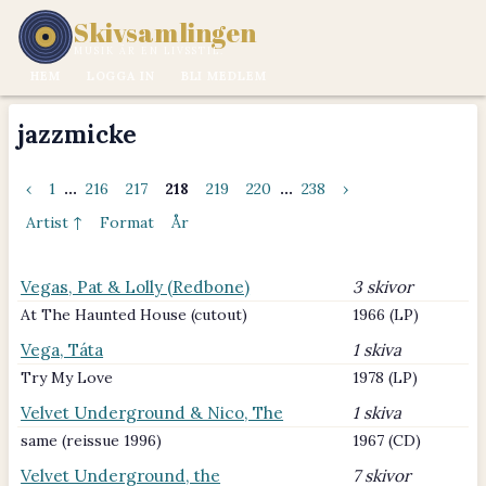
Skivsamlingen
MUSIK ÄR EN LIVSSTIL.
HEM
LOGGA IN
BLI MEDLEM
jazzmicke
‹
1
...
216
217
218
219
220
...
238
›
Artist ↑
Format
År
Vegas, Pat & Lolly (Redbone)
3 skivor
At The Haunted House (cutout)
1966 (LP)
Vega, Táta
1 skiva
Try My Love
1978 (LP)
Velvet Underground & Nico, The
1 skiva
same (reissue 1996)
1967 (CD)
Velvet Underground, the
7 skivor