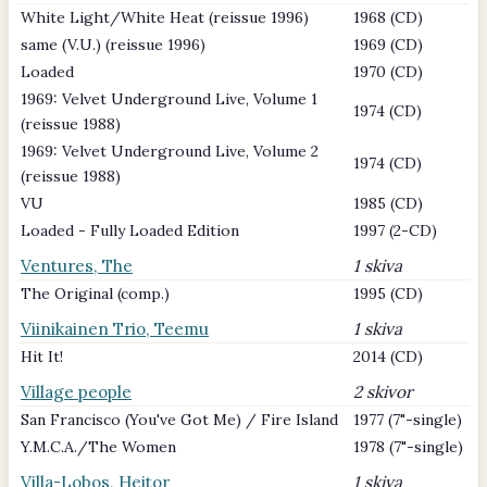
White Light/White Heat (reissue 1996)
1968 (CD)
same (V.U.) (reissue 1996)
1969 (CD)
Loaded
1970 (CD)
1969: Velvet Underground Live, Volume 1
1974 (CD)
(reissue 1988)
1969: Velvet Underground Live, Volume 2
1974 (CD)
(reissue 1988)
VU
1985 (CD)
Loaded - Fully Loaded Edition
1997 (2-CD)
Ventures, The
1 skiva
The Original (comp.)
1995 (CD)
Viinikainen Trio, Teemu
1 skiva
Hit It!
2014 (CD)
Village people
2 skivor
San Francisco (You've Got Me) / Fire Island
1977 (7"-single)
Y.M.C.A./The Women
1978 (7"-single)
Villa-Lobos, Heitor
1 skiva