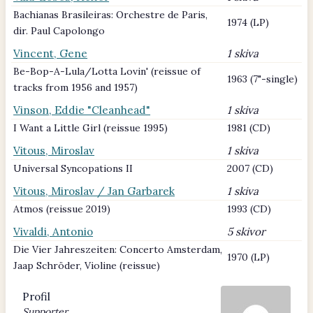
Bachianas Brasileiras: Orchestre de Paris,
1974 (LP)
dir. Paul Capolongo
Vincent, Gene
1 skiva
Be-Bop-A-Lula/Lotta Lovin' (reissue of
1963 (7"-single)
tracks from 1956 and 1957)
Vinson, Eddie "Cleanhead"
1 skiva
I Want a Little Girl (reissue 1995)
1981 (CD)
Vitous, Miroslav
1 skiva
Universal Syncopations II
2007 (CD)
Vitous, Miroslav / Jan Garbarek
1 skiva
Atmos (reissue 2019)
1993 (CD)
Vivaldi, Antonio
5 skivor
Die Vier Jahreszeiten: Concerto Amsterdam,
1970 (LP)
Jaap Schröder, Violine (reissue)
Profil
Supporter