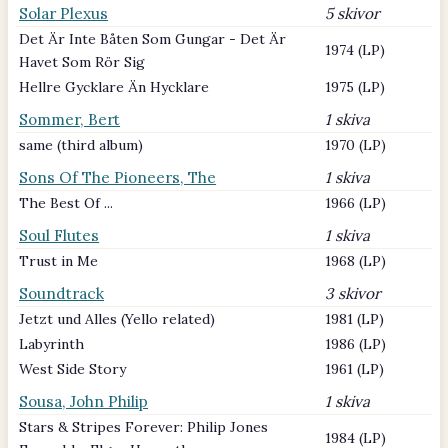
Solar Plexus
5 skivor
Det Är Inte Båten Som Gungar - Det Är
1974 (LP)
Havet Som Rör Sig
Hellre Gycklare Än Hycklare
1975 (LP)
Sommer, Bert
1 skiva
same (third album)
1970 (LP)
Sons Of The Pioneers, The
1 skiva
The Best Of ...
1966 (LP)
Soul Flutes
1 skiva
Trust in Me
1968 (LP)
Soundtrack
3 skivor
Jetzt und Alles (Yello related)
1981 (LP)
Labyrinth
1986 (LP)
West Side Story
1961 (LP)
Sousa, John Philip
1 skiva
Stars & Stripes Forever: Philip Jones
1984 (LP)