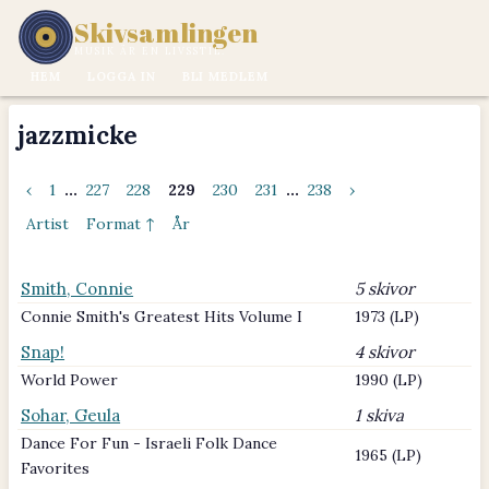
Skivsamlingen
MUSIK ÄR EN LIVSSTIL.
HEM
LOGGA IN
BLI MEDLEM
jazzmicke
‹
1
...
227
228
229
230
231
...
238
›
Artist
Format ↑
År
Smith, Connie
5 skivor
Connie Smith's Greatest Hits Volume I
1973 (LP)
Snap!
4 skivor
World Power
1990 (LP)
Sohar, Geula
1 skiva
Dance For Fun - Israeli Folk Dance
1965 (LP)
Favorites