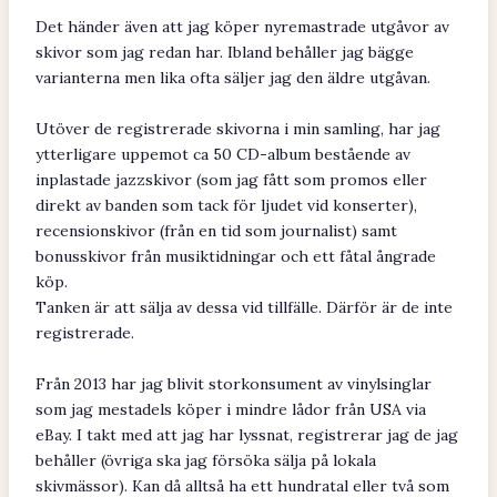
Det händer även att jag köper nyremastrade utgåvor av
skivor som jag redan har. Ibland behåller jag bägge
varianterna men lika ofta säljer jag den äldre utgåvan.
Utöver de registrerade skivorna i min samling, har jag
ytterligare uppemot ca 50 CD-album bestående av
inplastade jazzskivor (som jag fått som promos eller
direkt av banden som tack för ljudet vid konserter),
recensionskivor (från en tid som journalist) samt
bonusskivor från musiktidningar och ett fåtal ångrade
köp.
Tanken är att sälja av dessa vid tillfälle. Därför är de inte
registrerade.
Från 2013 har jag blivit storkonsument av vinylsinglar
som jag mestadels köper i mindre lådor från USA via
eBay. I takt med att jag har lyssnat, registrerar jag de jag
behåller (övriga ska jag försöka sälja på lokala
skivmässor). Kan då alltså ha ett hundratal eller två som