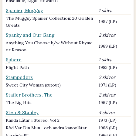
Ensemble, Elgar Howarth
Spanier, Muggsy
1 skiva
The Muggsy Spanier Collection: 20 Golden
1987 (LP)
Greats
Spanky and Our Gang
2 skivor
Anything You Choose b/w Without Rhyme
1969 (LP)
or Reason
Sphere
1 skiva
Flight Path
1983 (LP)
Stampeders
2 skivor
Sweet City Woman (cutout)
1971 (LP)
Statler Brothers, The
2 skivor
The Big Hits
1967 (LP)
Sten & Stanley
4 skivor
Kända Låtar i Stereo, Vol 2
1973 (LP)
Röd Var Din Mun... och andra kanonlåtar
1968 (LP)
Varsågod!!!!
1966 (LP)