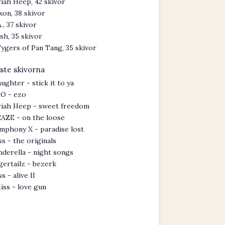
iah Heep, 42 skivor
xon, 38 skivor
A., 37 skivor
sh, 35 skivor
ygers of Pan Tang, 35 skivor
ste skivorna
aughter - stick it to ya
O - ezo
iah Heep - sweet freedom
AZE - on the loose
mphony X - paradise lost
ss - the originals
nderella - night songs
gertailz - bezerk
ss - alive II
iss - love gun