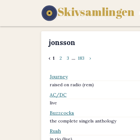
Skivsamlingen
MUSIK ÄR EN LIVSSTIL.
jonsson
‹
1
2
3
...
183
›
Journey
raised on radio (rem)
AC/DC
live
Buzzcocks
the complete singels anthology
Rush
in rio (live)