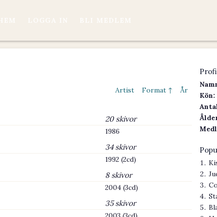
HEM
LOGGA IN
BLI MEDLEM
Profi
Namn
Artist
Format ↑
År
Kön:
Antal
Ålder
20 skivor
Medl
1986
34 skivor
Popu
1992 (2cd)
Ki
Ju
8 skivor
Co
2004 (3cd)
St
35 skivor
Bl
2003 (3cd)