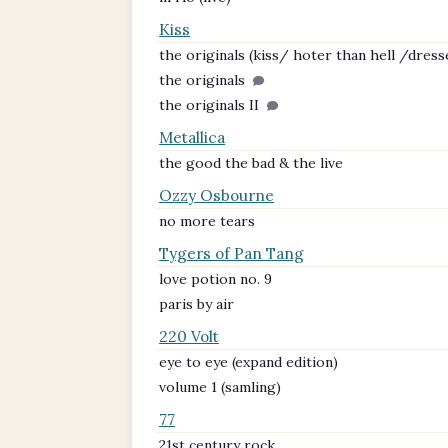
Kiss
the originals (kiss/ hoter than hell /dresse
the originals
the originals II
Metallica
the good the bad & the live
Ozzy Osbourne
no more tears
Tygers of Pan Tang
love potion no. 9
paris by air
220 Volt
eye to eye (expand edition)
volume 1 (samling)
77
21st century rock