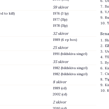
Ur
Sa
59 skivor
V.
d to kill)
1976 (3 lp)
Ru
1977 (3lp)
T
1978 (3lp)
32 skivor
Sena
1989 (6 ep box)
Sl
EZ
25 skivor
Ur
1991 (bildskiva singel)
TE
35 skivor
Sy
1982 (bildskiva singel)
Ki
Ci
1982 (bildskiva singel)
Ti
8 skivor
Ki
1989 (cd)
K
2002 (cd)
2 skivor
2010 (cd)