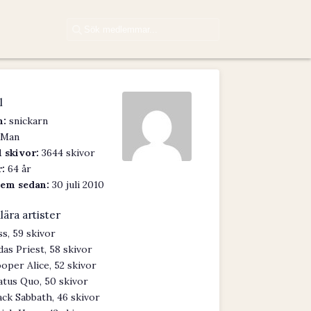
l
:
snickarn
Man
 skivor:
3644 skivor
:
64 år
em sedan:
30 juli 2010
lära artister
ss, 59 skivor
das Priest, 58 skivor
oper Alice, 52 skivor
atus Quo, 50 skivor
ack Sabbath, 46 skivor