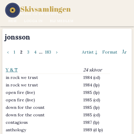
Skivsamlingen
MUSIK ÄR EN LIVSSTIL.
HEM
LOGGA IN
BLI MEDLEM
jonsson
‹
1
2
3
4
...
183
›
Artist ↓
Format
År
Y & T
24 skivor
in rock we trust
1984 (cd)
in rock we trust
1984 (lp)
open fire (live)
1985 (lp)
open fire (live)
1985 (cd)
down for the count
1985 (lp)
down for the count
1985 (cd)
contagious
1987 (lp)
anthology
1989 (d lp)