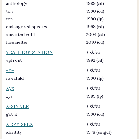
anthology
1989 (cd)
ten
1990 (cd)
ten
1990 (lp)
endangered species
1998 (cd)
unearted vol 1
2004 (cd)
facemelter
2010 (cd)
YEAH BOP STATION
1 skiva
upfront
1992 (cd)
=Y=
1 skiva
rawchild
1990 (lp)
Xyz
1 skiva
xyz
1989 (lp)
X-SINNER
1 skiva
get it
1990 (cd)
X RAY SPEX
1 skiva
identity
1978 (singel)