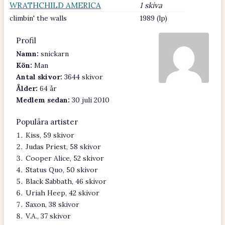
WRATHCHILD AMERICA
1 skiva
climbin' the walls
1989 (lp)
Profil
Namn:
snickarn
Kön:
Man
Antal skivor:
3644 skivor
Ålder:
64 år
Medlem sedan:
30 juli 2010
Populära artister
Kiss, 59 skivor
Judas Priest, 58 skivor
Cooper Alice, 52 skivor
Status Quo, 50 skivor
Black Sabbath, 46 skivor
Uriah Heep, 42 skivor
Saxon, 38 skivor
V.A., 37 skivor