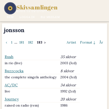
Skivsamlingen
MUSIK ÄR EN LIVSSTIL.
HEM
LOGGA IN
BLI MEDLEM
jonsson
‹
1
...
181
182
183
›
Artist
Format ↓
År
Rush
35 skivor
in rio (live)
2003 (3cd)
Buzzcocks
8 skivor
the complete singels anthology
2004 (3cd)
AC/DC
34 skivor
live
1992 (2cd)
Journey
20 skivor
raised on radio (rem)
1986