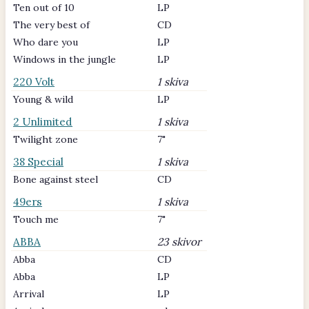
Ten out of 10
LP
The very best of
CD
Who dare you
LP
Windows in the jungle
LP
220 Volt
1 skiva
Young & wild
LP
2 Unlimited
1 skiva
Twilight zone
7"
38 Special
1 skiva
Bone against steel
CD
49ers
1 skiva
Touch me
7"
ABBA
23 skivor
Abba
CD
Abba
LP
Arrival
LP