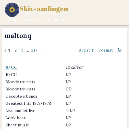
Skivsamlingen
MUSIK ÄR EN LIVSSTIL.
HEM
LOGGA IN
BLI MEDLEM
maltonq
‹
1
2
3
...
217
›
Artist ↑
Format
År
10 CC
12 skivor
10 CC
LP
Bloody tourists
LP
Bloody tourists
CD
Deceptive bends
LP
Greatest hits 1972-1978
LP
Live and let live
2-LP
Look hear
LP
Sheet music
LP