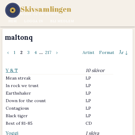
Skivsamlingen
MUSIK ÄR EN LIVSSTIL.
HEM
LOGGA IN
BLI MEDLEM
maltonq
‹
1
2
3
4
...
217
›
Artist
Format
År ↓
Y & T
10 skivor
Mean streak
LP
In rock we trust
LP
Earthshaker
LP
Down for the count
LP
Contagious
LP
Black tiger
LP
Best of 81-85
CD
Yoggi
1 skiva