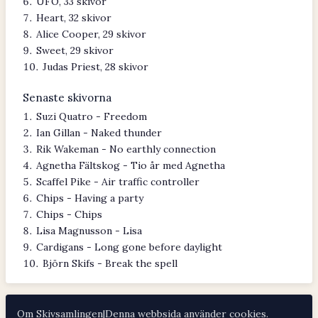
UFO, 33 skivor
Heart, 32 skivor
Alice Cooper, 29 skivor
Sweet, 29 skivor
Judas Priest, 28 skivor
Senaste skivorna
Suzi Quatro - Freedom
Ian Gillan - Naked thunder
Rik Wakeman - No earthly connection
Agnetha Fältskog - Tio år med Agnetha
Scaffel Pike - Air traffic controller
Chips - Having a party
Chips - Chips
Lisa Magnusson - Lisa
Cardigans - Long gone before daylight
Björn Skifs - Break the spell
Om Skivsamlingen
|
Denna webbsida använder
cookies
.