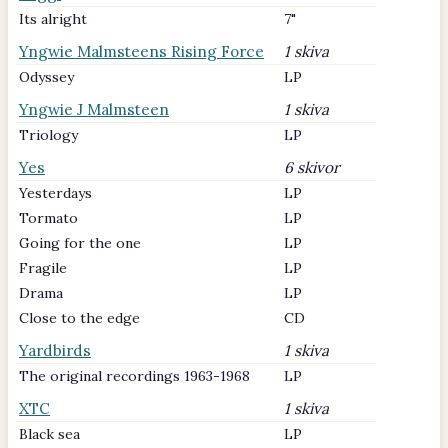
Its alright
7"
Yngwie Malmsteens Rising Force
1 skiva
Odyssey
LP
Yngwie J Malmsteen
1 skiva
Triology
LP
Yes
6 skivor
Yesterdays
LP
Tormato
LP
Going for the one
LP
Fragile
LP
Drama
LP
Close to the edge
CD
Yardbirds
1 skiva
The original recordings 1963-1968
LP
XTC
1 skiva
Black sea
LP