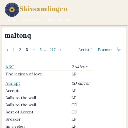
Skivsamlingen
MUSIK ÄR EN LIVSSTIL.
HEM
LOGGA IN
BLI MEDLEM
maltonq
‹
1
2
3
4
5
...
217
›
Artist ↑
Format
År
ABC
2 skivor
The lexicon of love
LP
Accept
20 skivor
Accept
LP
Balls to the wall
LP
Balls to the wall
CD
Best of Accept
CD
Breaker
LP
Im a rebel
LP