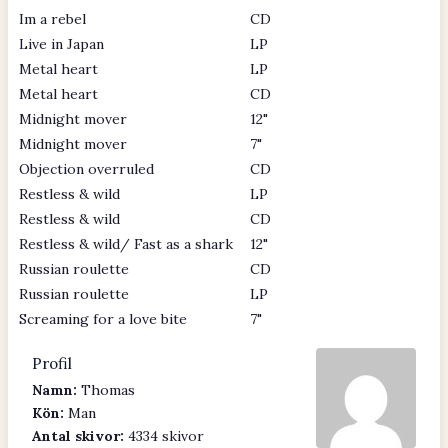
Im a rebel
CD
Live in Japan
LP
Metal heart
LP
Metal heart
CD
Midnight mover
12"
Midnight mover
7"
Objection overruled
CD
Restless & wild
LP
Restless & wild
CD
Restless & wild/ Fast as a shark
12"
Russian roulette
CD
Russian roulette
LP
Screaming for a love bite
7"
Profil
Namn:
Thomas
Kön:
Man
Antal skivor:
4334 skivor