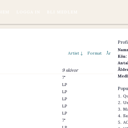
HEM
LOGGA IN
BLI MEDLEM
Profi
Namn
Artist ↓
Format
År
Kön:
Antal
Ålder
9 skivor
Medl
7"
LP
Popu
LP
Qu
LP
Ur
LP
Ma
LP
Sa
7"
AC
LP