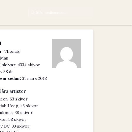
l
:
Thomas
Man
 skivor:
4334 skivor
:
58 år
em sedan:
31 mars 2018
lära artister
een, 63 skivor
iah Heep, 43 skivor
donna, 38 skivor
xon, 38 skivor
/DC, 33 skivor