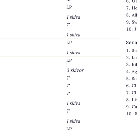
UF
LP
He
Al
1 skiva
Sw
7"
J
1 skiva
Sena
LP
Su
1 skiva
Ia
LP
Ri
3 skivor
Ag
7"
Sc
7"
Ch
Ch
7"
Li
1 skiva
Ca
7"
B
1 skiva
LP