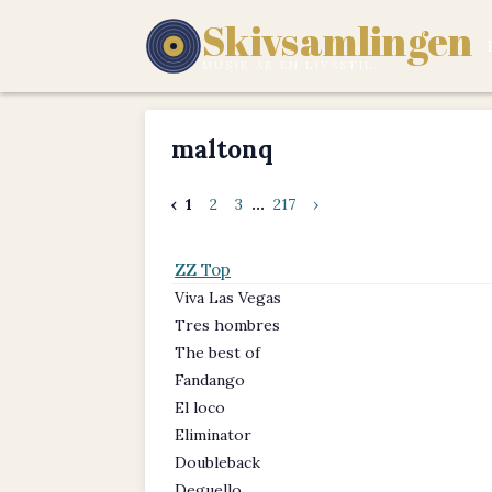
Skivsamlingen
MUSIK ÄR EN LIVSSTIL.
maltonq
‹
1
2
3
...
217
›
ZZ Top
Viva Las Vegas
Tres hombres
The best of
Fandango
El loco
Eliminator
Doubleback
Deguello