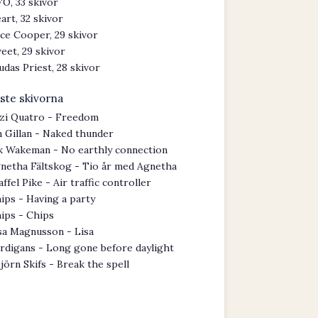
O, 33 skivor
art, 32 skivor
ice Cooper, 29 skivor
eet, 29 skivor
udas Priest, 28 skivor
ste skivorna
zi Quatro - Freedom
n Gillan - Naked thunder
k Wakeman - No earthly connection
netha Fältskog - Tio år med Agnetha
affel Pike - Air traffic controller
ips - Having a party
ips - Chips
sa Magnusson - Lisa
rdigans - Long gone before daylight
jörn Skifs - Break the spell