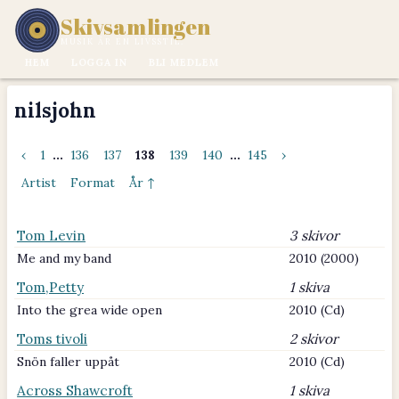
Skivsamlingen
MUSIK ÄR EN LIVSSTIL.
HEM
LOGGA IN
BLI MEDLEM
nilsjohn
‹
1
...
136
137
138
139
140
...
145
›
Artist
Format
År ↑
Tom Levin
3 skivor
Me and my band
2010 (2000)
Tom,Petty
1 skiva
Into the grea wide open
2010 (Cd)
Toms tivoli
2 skivor
Snön faller uppåt
2010 (Cd)
Across Shawcroft
1 skiva