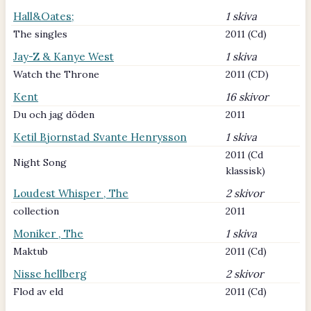
Hall&Oates;
1 skiva
The singles
2011 (Cd)
Jay-Z & Kanye West
1 skiva
Watch the Throne
2011 (CD)
Kent
16 skivor
Du och jag döden
2011
Ketil Bjornstad Svante Henrysson
1 skiva
2011 (Cd
Night Song
klassisk)
Loudest Whisper , The
2 skivor
collection
2011
Moniker , The
1 skiva
Maktub
2011 (Cd)
Nisse hellberg
2 skivor
Flod av eld
2011 (Cd)