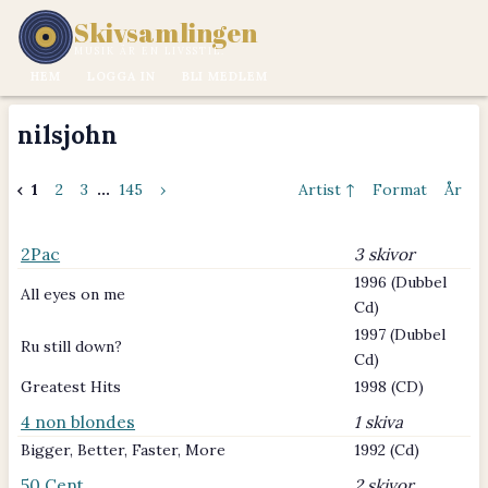
Skivsamlingen
MUSIK ÄR EN LIVSSTIL.
HEM
LOGGA IN
BLI MEDLEM
nilsjohn
‹
1
2
3
...
145
›
Artist ↑
Format
År
2Pac
3 skivor
1996 (Dubbel
All eyes on me
Cd)
1997 (Dubbel
Ru still down?
Cd)
Greatest Hits
1998 (CD)
4 non blondes
1 skiva
Bigger, Better, Faster, More
1992 (Cd)
50 Cent
2 skivor