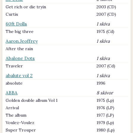
Get rich or die tryin
2003 (CD)
Curtis
2007 (CD)
60ft Dolls
1 skiva
The big three
1975 (Cd)
Aaron.Jeoffrey
1 skiva
After the rain
Abalone Dots
1 skiva
Traveler
2007 (Cd)
abalute vol 2
1 skiva
absolute
1996
ABBA
8 skivor
Golden double album Vol 1
1975 (Lp)
Arrival
1976 (LP)
The album
1977 (LP)
Voulez-Voulez
1979 (Lp)
Super Trouper
1980 (Lp)