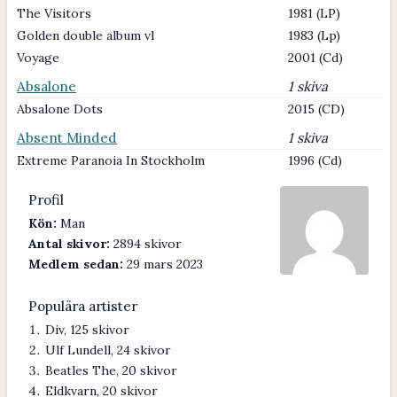
The Visitors
1981 (LP)
Golden double album vl
1983 (Lp)
Voyage
2001 (Cd)
Absalone
1 skiva
Absalone Dots
2015 (CD)
Absent Minded
1 skiva
Extreme Paranoia In Stockholm
1996 (Cd)
Profil
Kön:
Man
Antal skivor:
2894 skivor
Medlem sedan:
29 mars 2023
Populära artister
Div, 125 skivor
Ulf Lundell, 24 skivor
Beatles The, 20 skivor
Eldkvarn, 20 skivor