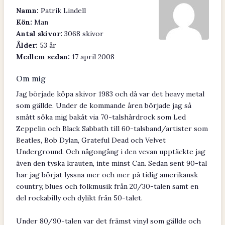
Namn:
Patrik Lindell
Kön:
Man
Antal skivor:
3068 skivor
Ålder:
53 år
Medlem sedan:
17 april 2008
Om mig
Jag började köpa skivor 1983 och då var det heavy metal
som gällde. Under de kommande åren började jag så
smått söka mig bakåt via 70-talshårdrock som Led
Zeppelin och Black Sabbath till 60-talsband/artister som
Beatles, Bob Dylan, Grateful Dead och Velvet
Underground. Och någongång i den vevan upptäckte jag
även den tyska krauten, inte minst Can. Sedan sent 90-tal
har jag börjat lyssna mer och mer på tidig amerikansk
country, blues och folkmusik från 20/30-talen samt en
del rockabilly och dylikt från 50-talet.
Under 80/90-talen var det främst vinyl som gällde och