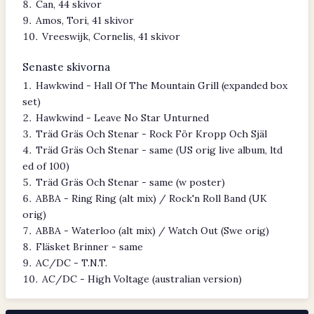
Can, 44 skivor
Amos, Tori, 41 skivor
Vreeswijk, Cornelis, 41 skivor
Senaste skivorna
Hawkwind - Hall Of The Mountain Grill (expanded box
set)
Hawkwind - Leave No Star Unturned
Träd Gräs Och Stenar - Rock För Kropp Och Själ
Träd Gräs Och Stenar - same (US orig live album, ltd
ed of 100)
Träd Gräs Och Stenar - same (w poster)
ABBA - Ring Ring (alt mix) / Rock'n Roll Band (UK
orig)
ABBA - Waterloo (alt mix) / Watch Out (Swe orig)
Fläsket Brinner - same
AC/DC - T.N.T.
AC/DC - High Voltage (australian version)