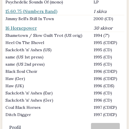
Psychedelic Sounds Of (mono)
LP
15.60.75 (Numbers Band)
1 skiva
Jimmy Bell's Still In Town
2000 (CD)
16 Horsepower
30 skivor
Shametown / Slow Guilt Trot (US orig)
1994 (7")
Heel On The Shovel
1995 (CDEP)
Sackcloth 'n' Ashes (US)
1995 (CD)
same (US 1st press)
1995 (CD)
same (US 2nd press)
1995 (CD)
Black Soul Choir
1996 (CDEP)
Haw (Ger)
1996 (CDEP)
Haw (UK)
1996 (CDS)
Sackcloth 'n' Ashes (Eur)
1996 (CD)
Sackcloth 'n' Ashes (Ger)
1996 (CD)
Coal Black Horses
1997 (CDEP)
Ditch Digger
1997 (CDEP)
Profil