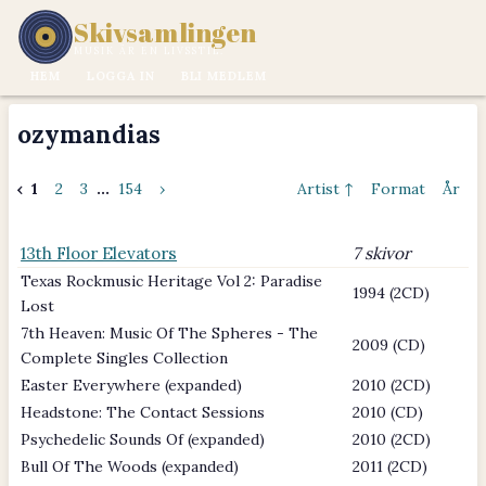
Skivsamlingen
MUSIK ÄR EN LIVSSTIL.
HEM
LOGGA IN
BLI MEDLEM
ozymandias
‹
1
2
3
...
154
›
Artist ↑
Format
År
13th Floor Elevators
7 skivor
Texas Rockmusic Heritage Vol 2: Paradise
1994 (2CD)
Lost
7th Heaven: Music Of The Spheres - The
2009 (CD)
Complete Singles Collection
Easter Everywhere (expanded)
2010 (2CD)
Headstone: The Contact Sessions
2010 (CD)
Psychedelic Sounds Of (expanded)
2010 (2CD)
Bull Of The Woods (expanded)
2011 (2CD)