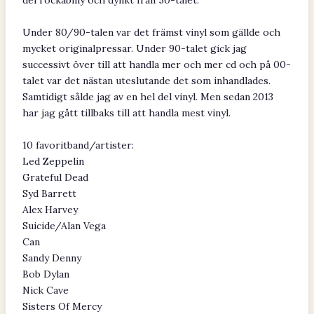
del rockabilly och dylikt från 50-talet.
Under 80/90-talen var det främst vinyl som gällde och
mycket originalpressar. Under 90-talet gick jag
successivt över till att handla mer och mer cd och på 00-
talet var det nästan uteslutande det som inhandlades.
Samtidigt sålde jag av en hel del vinyl. Men sedan 2013
har jag gått tillbaks till att handla mest vinyl.
10 favoritband/artister:
Led Zeppelin
Grateful Dead
Syd Barrett
Alex Harvey
Suicide/Alan Vega
Can
Sandy Denny
Bob Dylan
Nick Cave
Sisters Of Mercy