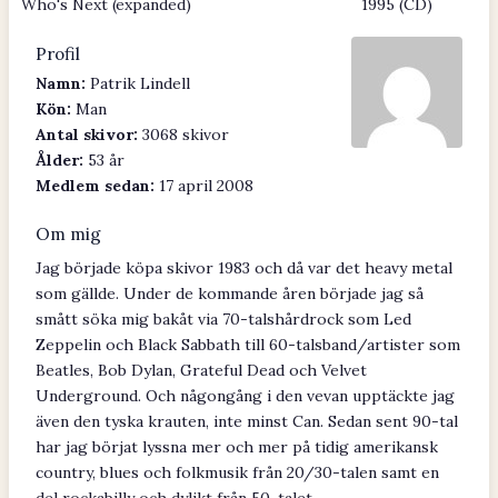
Who's Next (expanded)
1995 (CD)
Profil
Namn:
Patrik Lindell
Kön:
Man
Antal skivor:
3068 skivor
Ålder:
53 år
Medlem sedan:
17 april 2008
Om mig
Jag började köpa skivor 1983 och då var det heavy metal
som gällde. Under de kommande åren började jag så
smått söka mig bakåt via 70-talshårdrock som Led
Zeppelin och Black Sabbath till 60-talsband/artister som
Beatles, Bob Dylan, Grateful Dead och Velvet
Underground. Och någongång i den vevan upptäckte jag
även den tyska krauten, inte minst Can. Sedan sent 90-tal
har jag börjat lyssna mer och mer på tidig amerikansk
country, blues och folkmusik från 20/30-talen samt en