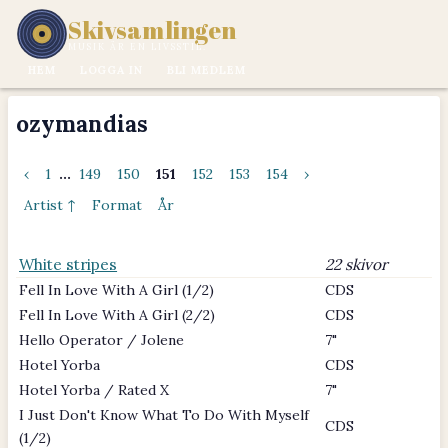
Skivsamlingen
MUSIK ÄR EN LIVSSTIL.
HEM
LOGGA IN
BLI MEDLEM
ozymandias
‹
1
...
149
150
151
152
153
154
›
Artist ↑
Format
År
White stripes
22 skivor
Fell In Love With A Girl (1/2)
CDS
Fell In Love With A Girl (2/2)
CDS
Hello Operator / Jolene
7"
Hotel Yorba
CDS
Hotel Yorba / Rated X
7"
I Just Don't Know What To Do With Myself
CDS
(1/2)