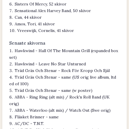
Sisters Of Mercy, 52 skivor
Sensational Alex Harvey Band, 50 skivor
Can, 44 skivor
Amos, Tori, 41 skivor
Vreeswijk, Cornelis, 41 skivor
Senaste skivorna
Hawkwind - Hall Of The Mountain Grill (expanded box
set)
Hawkwind - Leave No Star Unturned
Träd Gräs Och Stenar - Rock För Kropp Och Själ
Träd Gräs Och Stenar - same (US orig live album, ltd
ed of 100)
Träd Gräs Och Stenar - same (w poster)
ABBA - Ring Ring (alt mix) / Rock'n Roll Band (UK
orig)
ABBA - Waterloo (alt mix) / Watch Out (Swe orig)
Fläsket Brinner - same
AC/DC - T.N.T.