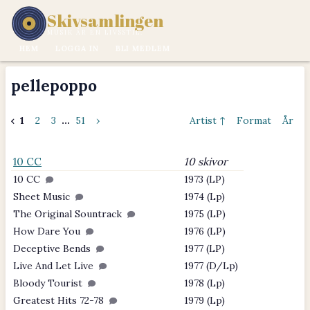
Skivsamlingen
MUSIK ÄR EN LIVSSTIL.
HEM
LOGGA IN
BLI MEDLEM
pellepoppo
‹
1
2
3
...
51
›
Artist ↑
Format
År
10 CC
10 skivor
10 CC
1973 (LP)
Sheet Music
1974 (Lp)
The Original Sountrack
1975 (LP)
How Dare You
1976 (LP)
Deceptive Bends
1977 (LP)
Live And Let Live
1977 (D/Lp)
Bloody Tourist
1978 (Lp)
Greatest Hits 72-78
1979 (Lp)