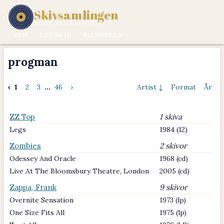
Skivsamlingen
MUSIK ÄR EN LIVSSTIL.
HEM
LOGGA IN
BLI MEDLEM
progman
‹
1
2
3
...
46
›
Artist ↓
Format
År
ZZ Top
1 skiva
Legs
1984 (12)
Zombies
2 skivor
Odessey And Oracle
1968 (cd)
Live At The Bloomsbury Theatre, London
2005 (cd)
Zappa, Frank
9 skivor
Overnite Sensation
1973 (lp)
One Size Fits All
1975 (lp)