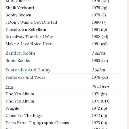
Zoot Allures
1976 (LP)
Sheik Yerbouti
1979 (lp)
Bobby Brown
1979 (7)
I Don´t Wanna Get Drafted
1980 (7)
Tinseltown Rebellion
1981 (lp)
Broadway The Hard Way
1988 (cd)
Make A Jazz Noice Here
1991 (cd)
Zander, Robin
1 skiva
Robin Zander
1993 (cd)
Yesterday And Today
1 skiva
Yesterday And Today
1976 (cd)
Yes
15 skivor
The Yes Album
1971 (lp)
The Yes Album
1971 (CD)
Fragile
1972 (lp)
Close To The Edge
1972 (lp)
Tales From Topographic Oceans
1973 (lp)