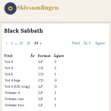
Skivsamlingen
MUSIK ÄR EN LIVSSTIL.
HEM
LOGGA IN
BLI MEDLEM
Black Sabbath
‹
1
...
31
32
33
›
Titel
År ↑
Ägare
Titel
År
Format
Ägare
Vol 4
LP
3
Vol 4
Cd
2
Vol.4
CD
1
Vol 4 bajs
CD
0
Vol 4 (UK orig)
LP
0
Volume 4
LP
1
Volume one
LP
1
Volume two
LP
1