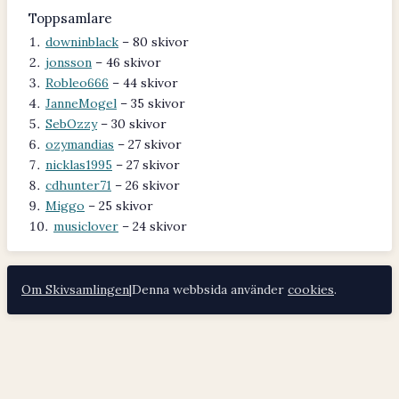
Toppsamlare
downinblack
– 80 skivor
jonsson
– 46 skivor
Robleo666
– 44 skivor
JanneMogel
– 35 skivor
SebOzzy
– 30 skivor
ozymandias
– 27 skivor
nicklas1995
– 27 skivor
cdhunter71
– 26 skivor
Miggo
– 25 skivor
musiclover
– 24 skivor
Om Skivsamlingen
|
Denna webbsida använder
cookies
.